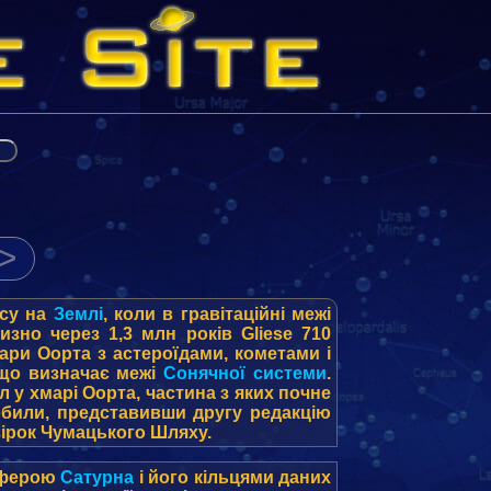
>
псу на
Землі
, коли в гравітаційні межі
изно через 1,3 млн років Gliese 710
мари Оорта з астероїдами, кометами і
, що визначає межі
Сонячної системи
.
л у хмарі Оорта, частина з яких почне
робили, представивши другу редакцію
зірок Чумацького Шляху.
осферою
Сатурна
і його кільцями даних