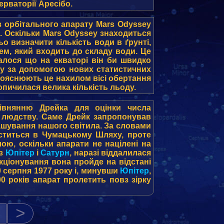
рваторії Аресібо.
з орбітального апарату Mars Odyssey
. Оскільки Mars Odyssey знаходиться
о визначити кількість води в ґрунті,
нем, який входить до складу води. Це
алося що на екваторі він би швидко
ату за допомогою нових статистичних
 пояснюють це нахилом вісі обертання
копичилася велика кількість льоду.
івнянню Дрейка для оцінки числа
ою людству. Саме Дрейк запропонував
ашування нашого світила. За словами
ститься в Чумацькому Шляху, проте
лою, оскільки апарати не націлені на
вз
Юпітер
і
Сатурн
, наразі віддалилася
нкціонування вона пройде на відстані
20 серпня 1977 року і, минувши
Юпітер
,
00 років апарат пролетить повз зірку
>