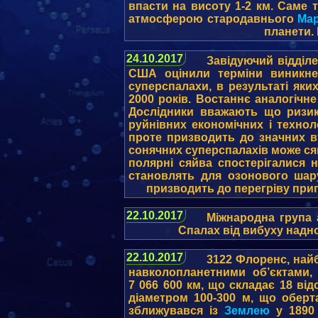
впасти на висоту 1-2 км. Саме 
атмосферою стародавнього
Ма
планети. 
24.10.2017
Завідуючий відділе
США оцінили терміни виникне
суперспалахи, в результаті яки
2000 років. Востаннє аналогічн
Дослідники вважають що ризик
руйнівних економічних і техно
проте призводить до значних в
сонячних суперспалахів може ся
полярні сяйва спостерігалися 
становлять для озонового шар
призводить до перегріву прип
22.10.2017
Міжнародна група 
Спалах від вибуху надно
22.10.2017
3122 Флоренс, най
навколопланетними об’єктами,
7 066 600 км, що складає 18 від
діаметром 100-300 м, що оберт
зближувався із
Землею
у 1890 