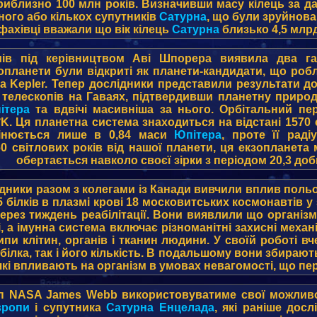
риблизно 100 млн років. Визначивши масу кілець за да
ного або кількох супутників
Сатурна
, що були зруйнова
фахівці вважали що вік кілець
Сатурна
близько 4,5 млрд
ів під керівництвом Аві Шпорера виявила два га
опланети були відкриті як планети-кандидати, що робл
а Kepler. Тепер дослідники представили результати д
телескопів на Гаваях, підтвердивши планетну природу
ітера
та вдвічі масивніша за нього. Орбітальний пер
K. Ця планетна система знаходиться на відстані 1570 
цінюється лише в 0,84 маси
Юпітера
, проте її раді
0 світлових років від нашої планети, ця екзопланета 
обертається навколо своєї зірки з періодом 20,3 доб
дники разом з колегами із Канади вивчили вплив польот
 білків в плазмі крові 18 московитських космонавтів у 
через тиждень реабілітації. Вони виявлили що організ
 а імунна система включає різноманітні захисні механ
пи клітин, органів і тканин людини. У своїй роботі вче
білка, так і його кількість. В подальшому вони збира
кі впливають на організм в умовах невагомості, що пер
п NASA James Webb використовуватиме свої можливос
вропи
і супутника
Сатурна
Енцелада
, які раніше дос