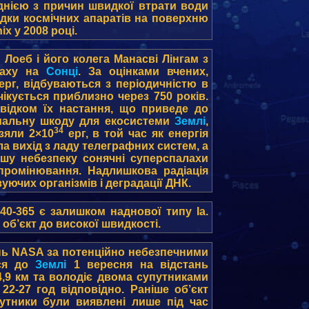
однією з причин швидкої втрати води
адки космічних апаратів на поверхню
x у 2008 році.
Лоеб і його колега Манасві Лінгам з
алаху на
Сонці
. За оцінками вчених,
ерг, відбуваються з періодичністю в
чікується приблизно через 750 років.
відком їх настання, що приведе до
німальну шкоду для екосистеми
Землі
,
34
зяли 2×10
ерг, в той час як енергія
ла вихід з ладу телеграфних систем, а
ьшу небезпеку сонячні суперспалахи
промінювання. Надлишкова радіація
ючих організмів і деградації ДНК.
0-365 є залишком наднової типу Ia.
об’єкт до високої швидкості.
нь NASA за потенційно небезпечними
вся до
Землі
1 вересня на відстань
 4,9 км та володіє двома супутниками
2-27 год відповідно. Раніше об’єкт
утники були виявлені лише під час