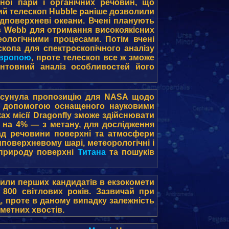
яної пари і органічних речовин, що
ічний телескоп Hubble раніше дозволили
підповерхневі океани. Вчені планують
es Webb для отримання високоякісних
еологічними процесами. Потім вчені
лескопа для спектроскопічного аналізу
вропою
, проте телескоп все ж зможе
нтовний аналіз особливостей його
висунула пропозицію для NASA щодо
 допомогою оснащеного науковими
ах місії Dragonfly зможе здійснювати
і на 4% — з метану, для дослідження
ад речовини поверхні та атмосфери
иповерхневому шарі, метеорологічні і
у природу поверхні
Титана
та пошуків
или перших кандидатів в екзокомети
800 світлових років. Зазвичай при
д, проте в даному випадку залежність
ометних хвостів.