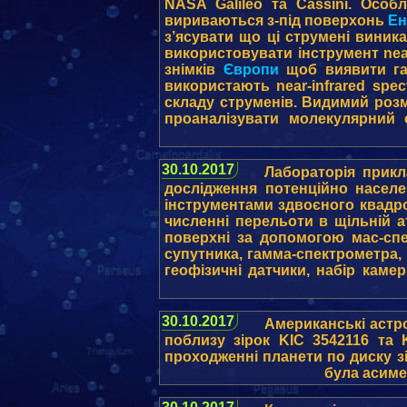
NASA Galileo та Cassini. Особ
вириваються з-під поверхонь
Ен
з’ясувати що ці струмені виник
використовувати інструмент nea
знімків
Європи
щоб виявити гар
використають near-infrared spect
складу струменів. Видимий роз
проаналізувати молекулярний
30.10.2017
Лабораторія прик
дослідження потенційно насел
інструментами здвоєного квадро
численні перельоти в щільній а
поверхні за допомогою мас-спе
супутника, гамма-спектрометра,
геофізичні датчики, набір каме
30.10.2017
Американські астр
поблизу зірок KIC 3542116 та 
проходженні планети по диску зі
була асиме