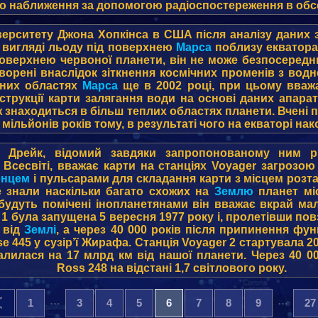
 наближення за допомогою радіоспостереження в обсе
верситету Джона Хопкінса в США після аналізу даних 
у вигляді льоду під поверхнею
Марса
поблизу екватора
поверхнею червоної планети, він не може безпосереднь
творені внаслідок зіткнення космічних променів з вод
рних областях
Марса
ще в 2002 році, при цьому вваж
струкції карти залягання води на основі даних апар
ж знаходиться в більш теплих областях планети. Вчені
 мільйонів років тому, в результаті чого на екваторі на
к Дрейк, відомий завдяки запропонованому ним р
 Всесвіті, вважає карти на станціях Voyager загроз
онцем
і пульсарами для складання карти з місцем розт
не знали наскільки багато схожих на
Землю
планет мі
r будуть помічені інопланетянами він вважає вкрай ма
 1 була запущена 5 вересня 1977 року і, пролетівши по
 від
Землі
, а через 40 000 років після припинення фу
iese 445 у сузір’ї Жирафа. Станція Voyager 2 стартувала 
далилася на 17 млрд км від нашої планети. Через 40 0
Ross 248 на відстані 1,7 світлового року.
<
…
…
1
3
4
5
6
7
8
9
27