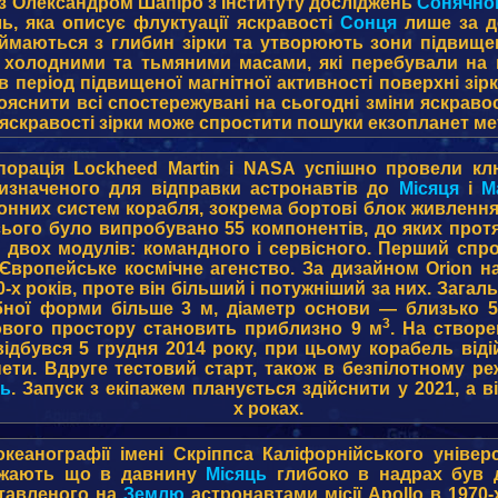
 з Олександром Шапіро з Інституту досліджень
Сонячно
ь, яка описує флуктуації яскравості
Сонця
лише за д
іймаються з глибин зірки та утворюють зони підвищен
 холодними та тьмяними масами, які перебували на п
і в період підвищеної магнітної активності поверхні з
ояснити всі спостережувані на сьогодні зміни яскраво
яскравості зірки може спростити пошуки екзопланет ме
порація Lockheed Martin і NASA успішно провели кл
ризначеного для відправки астронавтів до
Місяця
і
М
онних систем корабля, зокрема бортові блок живлення 
ього було випробувано 55 компонентів, до яких прот
 з двох модулів: командного і сервісного. Перший с
вропейське космічне агенство. За дизайном Orion на
 років, проте він більший і потужніший за них. Загаль
ної форми більше 3 м, діаметр основи — близько 5 
3
лового простору становить приблизно 9 м
. На створ
відбувся 5 грудня 2014 року, при цьому корабель від
ети. Вдруге тестовий старт, також в безпілотному реж
ць
. Запуск з екіпажем планується здійснити у 2021, а
х роках.
 океанографії імені Скріппса Каліфорнійського уніве
ажають що в давнину
Місяць
глибоко в надрах був д
ставленого на
Землю
астронавтами місії Apollo в 1970