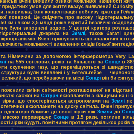
иканські вчені виявили ознаки можливої наявності жи
 придатних умов для життя вказує виявлений Curiosity
и, наприклад їхня концентрація поблизу кратера Гейла
ої поверхні. Це свідчить про високу гідротермальну 
0 км і віком 3,5 млрд років вкритий безліччю осадових
нину були заповнені водою. У центрі кратера розташо
 гідротермальні джерела на
Землі
, також багаті ци
кроорганізмів. Вчені припускають що аналогічні істот
ключають можливості виявлення слідів їхньої життєдіял
 та Німеччини за допомогою інтерферометра Very La
млі
на 555 світлових років та більшого за
Сонце
в 883
ити скупчення газу, що переміщуються зі швидкістю
і структури були виявлені і у Бетельгейзе — червоного 
и великий, що перебуваючи на місці
Сонця
він би сягнув
 пояснили зміни світимості розташованої на відстані
явністю схожої на
Сатурн
екзопланети з кільцями на її о
о зірки, що спостерігається астрономами на
Землі
як 
потетичної екзопланети на диску світила. Вчені припу
а вдесятеро ближче до своєї зірки ніж
Земля
до
Сон
и і масою перевершує
Сонце
в 1,5 рази, поглине кіль
ості зірки будуть помітними протягом декількох років п