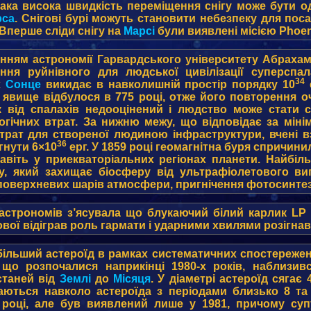
така висока швидкість переміщення снігу може бути 
рса
. Снігові бурі можуть становити небезпеку для пос
Вперше сліди снігу на
Марсі
були виявлені місією Phoeni
нням астрономії Гарвардського університету Абрахам 
ння руйнівного для людської цивілізації суперсп
34
х
Сонце
викидає в навколишній простір порядку 10
е явище відбулося в 775 році, отже його повторення о
 від спалахів недооцінений і людство може стати с
логічних втрат. За нижню межу, що відповідає за мі
трат для створеної людиною інфраструктури, вчені в
36
гнути 6×10
ерг. У 1859 році геомагнітна буря спричини
навіть у приекваторіальних регіонах планети. Найбіл
у, який захищає біосферу від ультрафіолетового ви
оверхневих шарів атмосфери, пригнічення фотосинтезу
астрономів з’ясувала що блукаючий білий карлик LP 4
вої відіграв роль гармати і ударними хвилями розігнав 
більший астероїд в рамках систематичних спостереже
 що розпочалися наприкінці 1980-х років, наблизи
станей від
Землі
до
Місяця
. У діаметрі астероїд сягає
аються навколо астероїда з періодами близько 8 та 2
році, але був виявлений лише у 1981, причому суп