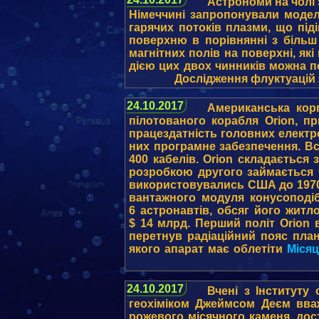
Астрономи на чолі
Німеччині запропонували модел
гарячих потоків плазми, що під
поверхню в порівнянні з більш
магнітних полів на поверхні, як
дією цих двох чинників можна п
Дослідження флуктуацій 
24.10.2017
Американська кор
пілотованого корабля Orion, п
працездатність головних електр
них програмне забезпечення. Вс
400 кабелів. Orion складається
розробкою другого займається Є
використовувались США до 1970-х
вантажного модуля конусоподіб
6 астронавтів, обсяг його жит
$ 14 млрд. Перший політ Orion 
перетнув радіаційний пояс план
якого апарат має облетіти
Міся
24.10.2017
Вчені з Інституту
геохіміком Джеймсом Деєм вв
рожевого місячного каменя, до