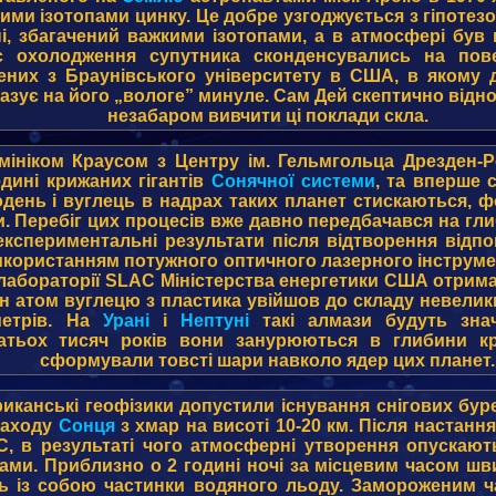
кими ізотопами цинку. Це добре узгоджується з гіпоте
і, збагачений важкими ізотопами, а в атмосфері був п
ас охолодження супутника сконденсувались на пов
них з Браунівського університету в США, в якому 
азує на його „вологе” минуле. Сам Дей скептично відно
незабаром вивчити ці поклади скла.
омініком Краусом з Центру ім. Гельмгольца Дрезден-
дині крижаних гігантів
Сонячної системи
, та вперше 
день і вуглець в надрах таких планет стискаються, ф
 Перебіг цих процесів вже давно передбачався на гли
 експериментальні результати після відтворення відп
икористанням потужного оптичного лазерного інструмент
абораторії SLAC Міністерства енергетики США отриман
 атом вуглецю з пластика увійшов до складу невелик
метрів. На
Урані
і
Нептуні
такі алмази будуть зна
атьох тисяч років вони занурюються в глибини криж
сформували товсті шари навколо ядер цих планет.
иканські геофізики допустили існування снігових бур
 заходу
Сонця
з хмар на висоті 10-20 км. Після настан
C, в результаті чого атмосферні утворення опускают
ми. Приблизно о 2 годині ночі за місцевим часом шви
ть із собою частинки водяного льоду. Замороженим ч