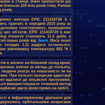
ними зі станції, вчені припустили що
ні близько 100 млн років тому. Раніше
 років.
рячих юпітера EPIC 211418729 b і
ять транзит, в середині 2015 року за
одаткових спостережень, проведених
 цих об’єктів. EPIC 211418729 b має
іод планети становить 11,4 доби, а
світлових років від
Землі
. Маса іншої
ус складає 1,11 радіуса останнього.
має рівноважну температуру 682 °K і
и.
ів в космос на білковий склад крові,
зразках, взятих за місяць до польоту,
м людини реагує на невагомість як на
ізми. При польоті процесам адаптації
ні вдалися до кількісної протеоміки,
ються використовувати точковий метод
едбачає здачу крові прямо на орбіті.
ті в інфрачервоному діапазоні для
ліджувались орбітальними апаратами