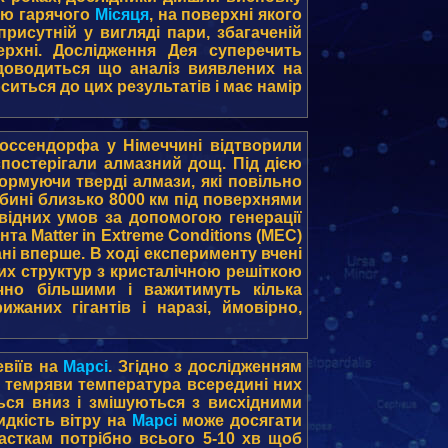
зою гарячого
Місяця
, на поверхні якого
рисутній у вигляді пари, збагаченій
ерхні. Дослідження Дея суперечить
доводиться що аналіз виявлених на
ситься до цих результатів і має намір
Россендорфа у Німеччині відтворили
спостерігали алмазний дощ. Під дією
ормуючи тверді алмази, які повільно
бині близько 8000 км під поверхнями
овідних умов за допомогою генерації
а Matter in Extreme Conditions (MEC)
і вперше. В ході експерименту вчені
их структур з кристалічною решіткою
чно більшими і важитимуть кілька
аних гігантів і наразі, ймовірно,
евіїв на
Марсі
. Згідно з дослідженням
ня темряви температура всередині них
ься вниз і змішуються з висхідними
дкість вітру на
Марсі
може досягати
асткам потрібно всього 5-10 хв щоб