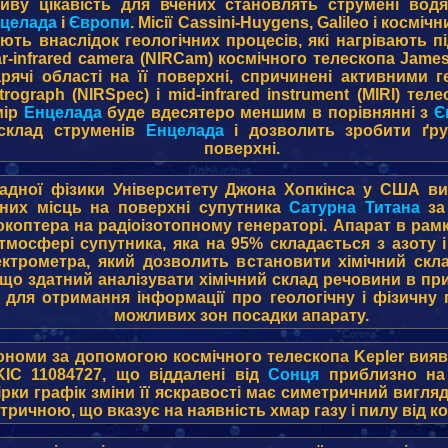
ливу цікавість для вчених становлять струмені вод
целада
і
Європи
. Місії Cassini-Huygens, Galileo і косм
ають внаслідок геологічних процесів, які нагрівають 
r-infrared camera (NIRCam) космічного телескопа Jam
ячі області на її поверхні, спричинені активними г
rograph (NIRSpec) і mid-infrared instrument (MIRI) те
мір
Енцелада
буде вдесятеро меншим в порівнянні з
Є
 склад струменів
Енцелада
і дозволить зробити ґру
поверхні.
ладної фізики Університету Джона Хопкінса у США 
ених місць на поверхні супутника
Сатурна
Титана
за
коптера на радіоізотопному генераторі. Апарат в рамк
тмосфері супутника, яка на 95% складається з азоту 
ктрометра, який дозволить встановити хімічний скл
 що здатний аналізувати хімічний склад речовини в пр
р для отримання інформації про геологічну і фізичн
можливих зон посадки апарату.
ономи за допомогою космічного телескопа Kepler вияв
KIC 11084727, що віддалені від
Сонця
приблизно на 
рки графік зміни її яскравості має симетричний вигля
тричною, що вказує на наявність хмар газу і пилу від к