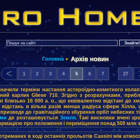
Архів новин
Головна
▶
<
…
1
2
3
4
5
6
7
27
изначили терміни настання астероїдно-кометного кола
ий карлик Gliese 710. Згідно з розрахунками, прибл
 близько 16 000 а. о., що еквівалентно відстані до х
я відстань в кілька разів менша радіуса сфери Хілла
призведе до гравітаційного збурення орбіт небесних ті
еми
де розташовується
Земля
. Такі висновки вчені з
формацією про положення і переміщення понад 500 млн 
отриманих в ході останніх прольотів Cassini між атм