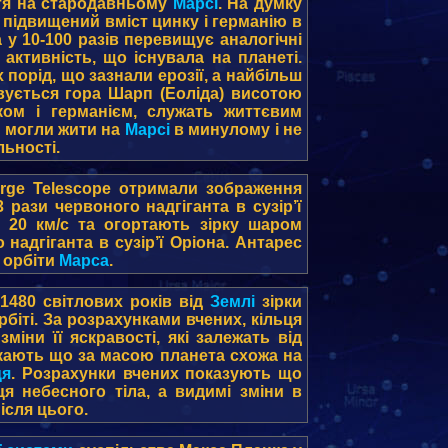
ття на стародавньому
Марсі
. На думку
 підвищений вміст цинку і германію в
 у 10-100 разів перевищує аналогічні
активність, що існувала на планеті.
 порід, що зазнали ерозії, а найбільш
вується гора Шарп (Еоліда) висотою
нком і германієм, служать життєвим
и могли жити на
Марсі
в минулому і не
ьності.
rge Telescope отримали зображення
 рази червоного надгіганта в сузір’ї
 20 км/с та огортають зірку шаром
надгіганта в сузір’ї Оріона. Антарес
 орбіти
Марса
.
 1480 світлових років від
Землі
зірки
рбіті. За розрахунками вчених, кільця
зміни її яскравості, які залежать від
скають що за масою планета схожа на
ця
. Розрахунки вчених показують що
ця небесного тіла, а видимі зміни в
ісля цього.