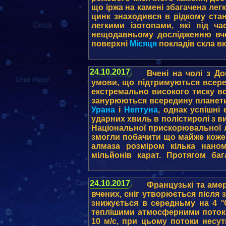
що іржа на камені збагачена лег
цинк знаходився в рідкому стан
легкими ізотопами, які під ч
нещодавньому дослідженню вче
поверхні
Місяця
покладів скла вк
24.10.2017
Вчені на чолі з Д
умови, що підтримуються всере
екстремально високого тиску во
занурюються всередину планети.
Урана
і
Нептуна
, однак успішні
ударних хвиль в полістиролі з в
Національної прискорювальної л
змогли побачити що майже кожен
алмаза розміром кілька нано
мільйонів карат. Протягом баг
24.10.2017
Французькі та амер
вчених, сніг утворюється після
знижується в середньму на 4 °
теплішими атмосферними потока
10 м/с, при цьому потоки несу