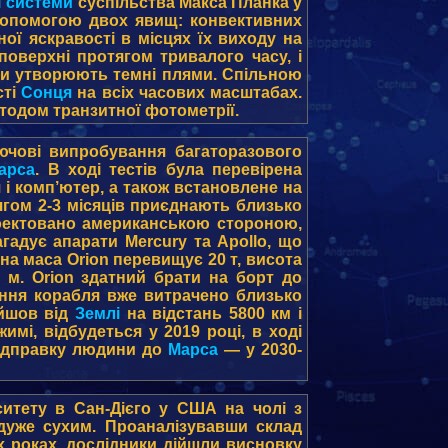
ї системи
суспільства Макса Планка у
опомогою двох явищ: конвективних
ої яскравості в місцях їх виходу на
оверхні протягом тривалого часу, і
ірки утворюють темні плями. Спільною
сті
Сонця
на всіх часових масштабах.
тодом транзитної фотометрії.
ючові випробування багаторазового
арса
. В ході тестів була перевірена
і комп’ютер, а також встановлене на
ягом 2-3 місяців приєднають близько
проектовано американською стороною,
гадує апарати Mercury та Apollo, що
на маса Orion перевищує 20 т, висота
м. Orion здатний брати на борт до
ення корабля вже витрачено близько
ійшов від
Землі
на відстань 5800 км і
имі, відбудеться у 2019 році, в ході
 відправку людини до
Марса
— у 2030-
рситету в Сан-Дієго у США на чолі з
уже сухим. Проаналізувавши склад
-х роках, дослідники дійшли висновку