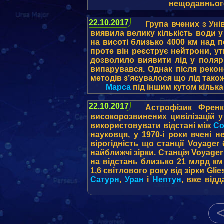
нещодавнього
22.10.2017
Група вчених з Уні
виявила велику кількість води 
на висоті близько 4000 км над 
проте він реєструє нейтрони, у
дозволило виявити лід у поля
випарувався. Однак після рекон
методів з’ясувалося що лід тако
Марса
під іншим кутом кілька
22.10.2017
Астрофізик Френ
високорозвинених цивілізацій у
використовувати відстані між
С
науковця, у 1970-і роки вчені 
вірогідність що станції Voyage
найближчі зірки. Станція Voyager
на відстань близько 21 млрд км
1,6 світлового року від зірки Gl
Сатурн
,
Уран
і
Нептун
, вже від