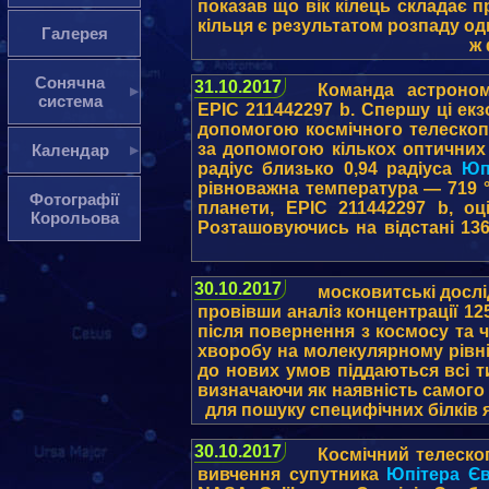
показав що вік кілець складає п
кільця є результатом розпаду од
Галерея
ж 
Сонячна
31.10.2017
Команда астроном
система
EPIC 211442297 b. Спершу ці екз
допомогою космічного телескоп
за допомогою кількох оптичних 
Календар
радіус близько 0,94 радіуса
Юп
рівноважна температура — 719 °
Фотографії
планети, EPIC 211442297 b, о
Корольова
Розташовуючись на відстані 136
30.10.2017
московитські дослі
провівши аналіз концентрації 125
після повернення з космосу та 
хворобу на молекулярному рівні,
до нових умов піддаються всі ти
визначаючи як наявність самого 
для пошуку специфічних білків я
30.10.2017
Космічний телеско
вивчення супутника
Юпітера
Є