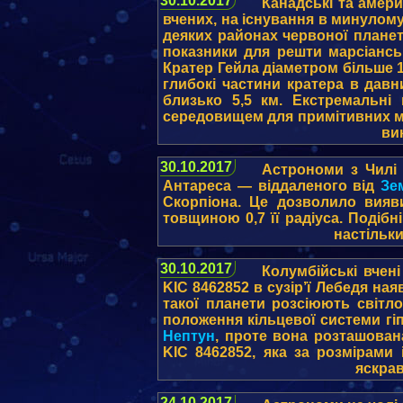
30.10.2017
Канадські та амер
вчених, на існування в минулому
деяких районах червоної планет
показники для решти марсіанськ
Кратер Гейла діаметром більше 15
глибокі частини кратера в дав
близько 5,5 км. Екстремальні
середовищем для примітивних мі
ви
30.10.2017
Астрономи з Чилі
Антареса — віддаленого від
Зе
Скорпіона. Це дозволило вияв
товщиною 0,7 її радіуса. Подібн
настільк
30.10.2017
Колумбійські вчені
KIC 8462852 в сузір’ї Лебедя на
такої планети розсіюють світл
положення кільцевої системи гі
Нептун
, проте вона розташован
KIC 8462852, яка за розмірам
яскрав
24.10.2017