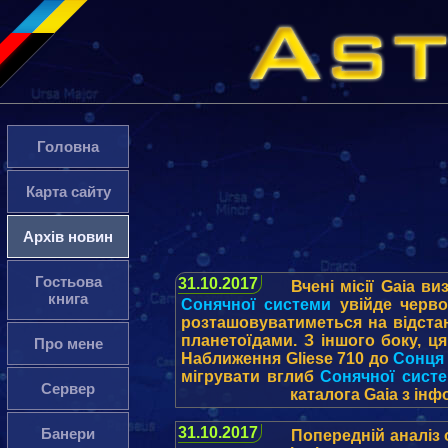
Головна
Карта сайту
Архів новин
Гостьова
31.10.2017
Вчені місії Gaia в
книга
Сонячної системи
увійде червон
розташовуватиметься на відстані
планетоїдами. З іншого боку, ц
Про мене
Наближення Gliese 710 до
Сонця
мігрувати вглиб
Сонячної сист
Сервер
каталога Gaia з ін
31.10.2017
Банери
Попередній аналіз 