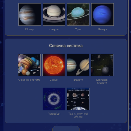
Юпітер
Сатурн
Уран
Нептун
Сонячна система
Сонячна система
Сонце
Планети
Карликові
планети
Астероїди
Транс­нептунові
об’єкти