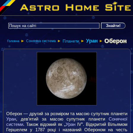
Оберон
Уран
Планети
Сонячна система
▶
▶
Головна
▶
▶
Оберон — другий за розміром та масою супутник планети
Уран
, дев’ятий за масою супутник планети
Сонячної
системи
. Також відомий як „
Уран
IV”. Відкритий Вільямом
Гершелем у 1787 році і названий Обероном на честь