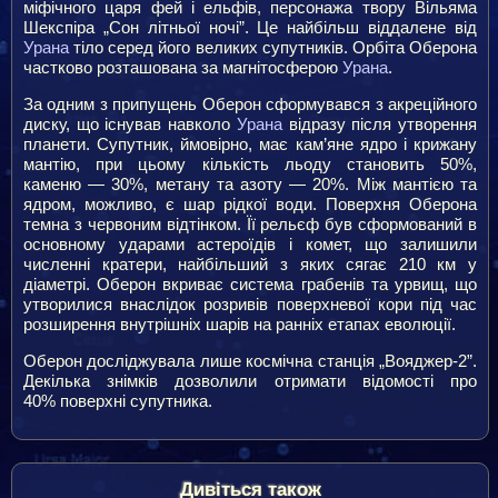
міфічного царя фей і ельфів, персонажа твору Вільяма
Шекспіра „Сон літньої ночі”. Це найбільш віддалене від
Урана
тіло серед його великих супутників. Орбіта Оберона
частково розташована за магнітосферою
Урана
.
За одним з припущень Оберон сформувався з акреційного
диску, що існував навколо
Урана
відразу після утворення
планети. Супутник, ймовірно, має кам’яне ядро і крижану
мантію, при цьому кількість льоду становить 50%,
каменю — 30%, метану та азоту — 20%. Між мантією та
ядром, можливо, є шар рідкої води. Поверхня Оберона
темна з червоним відтінком. Її рельєф був сформований в
основному ударами астероїдів і комет, що залишили
численні кратери, найбільший з яких сягає 210 км у
діаметрі. Оберон вкриває система грабенів та урвищ, що
утворилися внаслідок розривів поверхневої кори під час
розширення внутрішніх шарів на ранніх етапах еволюції.
Оберон досліджувала лише космічна станція „Вояджер-2”.
Декілька знімків дозволили отримати відомості про
40% поверхні супутника.
Дивіться також