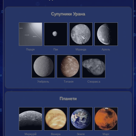
Супутники Урана
Порція
Пак
Міранда
Аріель
Умбріель
Титанія
Сікоракса
Планети
Меркурій
Венера
Земля
Марс