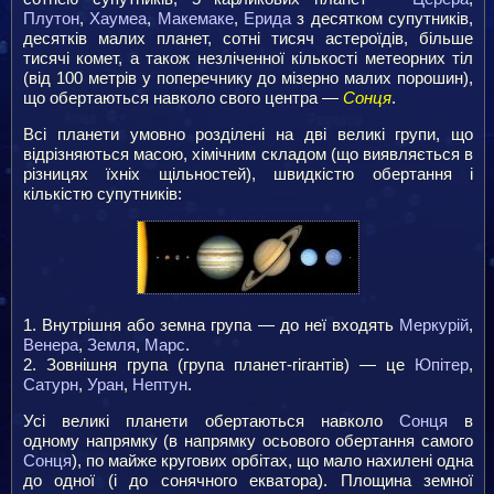
Плутон
,
Хаумеа
,
Макемаке
,
Ерида
з десятком супутників,
десятків малих планет, сотні тисяч астероїдів, більше
тисячі комет, а також незліченної кількості метеорних тіл
(від 100 метрів у поперечнику до мізерно малих порошин),
що обертаються навколо свого центра —
Сонця
.
Всі планети умовно розділені на дві великі групи, що
відрізняються масою, хімічним складом (що виявляється в
різницях їхніх щільностей), швидкістю обертання і
кількістю супутників:
Внутрішня або земна група — до неї входять
Меркурій
,
Венера
,
Земля
,
Марс
.
Зовнішня група (група планет-гігантів) — це
Юпітер
,
Сатурн
,
Уран
,
Нептун
.
Усі великі планети обертаються навколо
Сонця
в
одному напрямку (в напрямку осьового обертання самого
Сонця
), по майже кругових орбітах, що мало нахилені одна
до одної (і до сонячного екватора). Площина земної