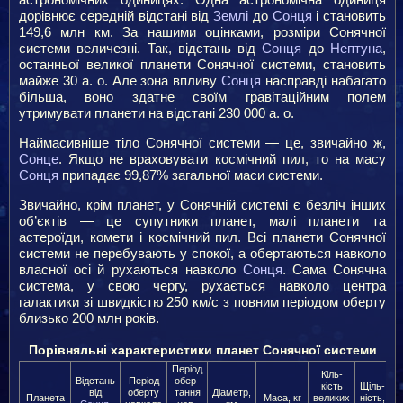
дорівнює середній відстані від
Землі
до
Сонця
і становить
149,6 млн км. За нашими оцінками, розміри Сонячної
системи величезні. Так, відстань від
Сонця
до
Нептуна
,
останньої великої планети Сонячної системи, становить
майже 30 а. о. Але зона впливу
Сонця
насправді набагато
більша, воно здатне своїм гравітаційним полем
утримувати планети на відстані 230 000 а. о.
Наймасивніше тіло Сонячної системи — це, звичайно ж,
Сонце
. Якщо не враховувати космічний пил, то на масу
Сонця
припадає 99,87% загальної маси системи.
Звичайно, крім планет, у Сонячній системі є безліч інших
об’єктів — це супутники планет, малі планети та
астероїди, комети і космічний пил. Всі планети Сонячної
системи не перебувають у спокої, а обертаються навколо
власної осі й рухаються навколо
Сонця
. Сама Сонячна
система, у свою чергу, рухається навколо центра
галактики зі швидкістю 250 км/с з повним періодом оберту
близько 200 млн років.
Порівняльні характеристики планет Сонячної системи
Період
Кіль­
Відстань
Період
обер­
кість
Щіль­
від
оберту
тання
Діаметр,
ц
Планета
Маса, кг
великих
ність,