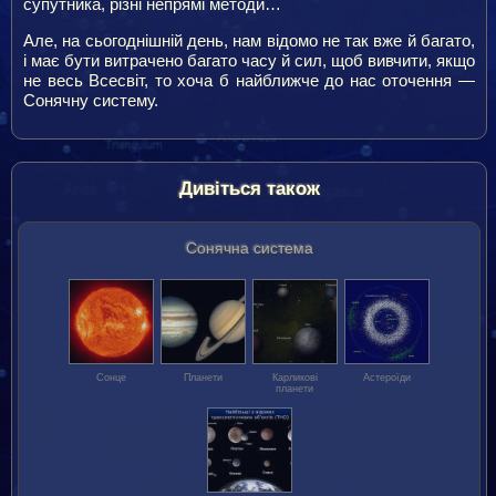
супутника, різні непрямі методи…
Але, на сьогоднішній день, нам відомо не так вже й багато,
і має бути витрачено багато часу й сил, щоб вивчити, якщо
не весь Всесвіт, то хоча б найближче до нас оточення —
Сонячну систему.
Дивіться також
Сонячна система
Сонце
Планети
Карликові
Астероїди
планети