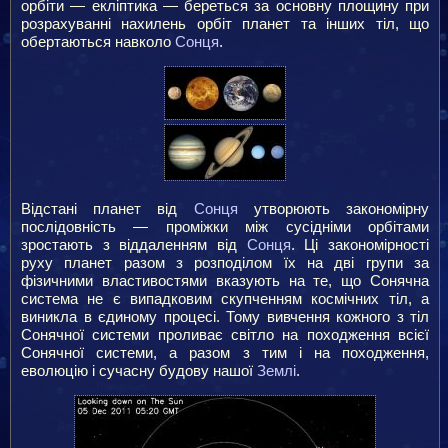
орбіти — екліптика — береться за основну площину при
розрахуванні нахилень орбіт планет та інших тіл, що
обертаються навколо
Сонця
.
Відстані планет від
Сонця
утворюють закономірну
послідовність — проміжки між сусідніми орбітами
зростають з віддаленням від
Сонця
. Ці закономірності
руху планет разом з розподілом їх на дві групи за
фізичними властивостями вказують на те, що Сонячна
система не є випадковим скупченням космічних тіл, а
виникла в єдиному процесі. Тому вивчення кожного з тіл
Сонячної системи проливає світло на походження всієї
Сонячної системи, а разом з тим і на походження,
еволюцію і сучасну будову нашої
Землі
.