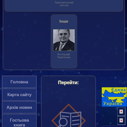
Транс­нептунові
об’єкти
Інше
Фотографії
Корольова
Головна
Перейти:
Карта сайту
Архів новин
Гостьова
книга