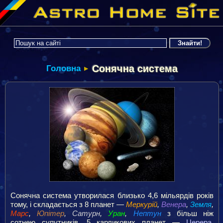
Сонячна система
Головна
▶
Сонячна система утворилася близько 4,6 мільярдів років
тому, і складається з 8 планет —
Меркурій
,
Венера
,
Земля
,
Марс
,
Юпітер
,
Сатурн
,
Уран
,
Нептун
з більш ніж
сотнею супутників, 5 карликових планет —
Церера
,