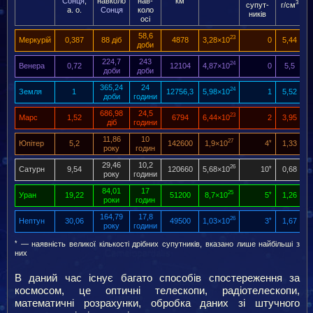
Сонця
,
навколо
нав­
км
3
супут­
г/см
а. о.
Сонця
коло
ників
осі
58,6
23
Меркурій
0,387
88 діб
4878
3,28×10
0
5,44
доби
224,7
243
24
Венера
0,72
12104
4,87×10
0
5,5
доби
доби
365,24
24
24
Земля
1
12756,3
5,98×10
1
5,52
доби
години
686,98
24,5
23
Марс
1,52
6794
6,44×10
2
3,95
діб
години
11,86
10
27
Юпітер
5,2
142600
1,9×10
4
*
1,33
року
годин
29,46
10,2
26
Сатурн
9,54
120660
5,68×10
10
*
0,68
року
години
84,01
17
25
Уран
19,22
51200
8,7×10
5
*
1,26
роки
годин
164,79
17,8
26
Нептун
30,06
49500
1,03×10
3
*
1,67
року
години
*
— наявність великої кількості дрібних супутників, вказано лише найбільші з
них
В даний час існує багато способів спостереження за
космосом, це оптичні телескопи, радіотелескопи,
математичні розрахунки, обробка даних зі штучного