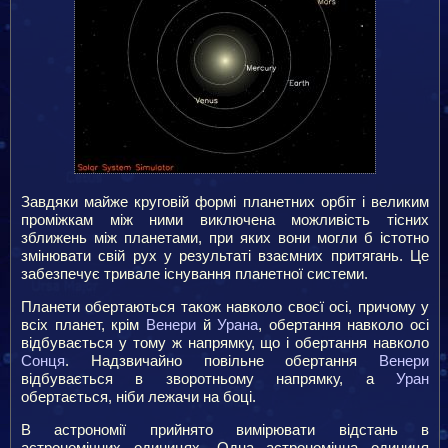
Завдяки майже круговій формі планетних орбіт і великим
проміжкам між ними виключена можливість тісних
зближень між планетами, при яких вони могли б істотно
змінювати свій рух у результаті взаємних притягань. Це
забезпечує тривале існування планетної системи.
Планети обертаються також навколо своєї осі, причому у
всіх планет, крім
Венери
й
Урана
, обертання навколо осі
відбувається у тому ж напрямку, що і обертання навколо
Сонця
. Надзвичайно повільне обертання
Венери
відбувається в зворотньому напрямку, а
Уран
обертається, ніби лежачи на боці.
В астрономії прийнято вимірювати відстань в
астрономічних одиницях. Одна астрономічна одиниця