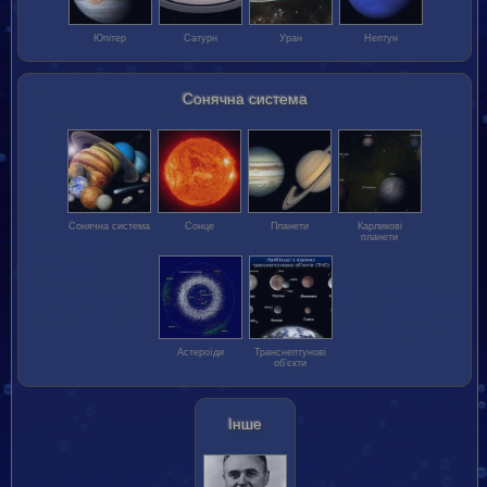
Юпітер
Сатурн
Уран
Нептун
Сонячна система
Сонячна система
Сонце
Планети
Карликові
планети
Астероїди
Транс­нептунові
об’єкти
Інше