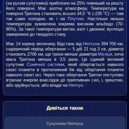
(за рухом супутника) приблизно на 25% темніший за решту
його поверхні. Має азотну атмосферу. Температура на
поверхні Тритона становить всього 34,5 °K (-235 °C) — там
так само холодно, як і на
Плутоні
. Настільки низька
температура зумовлена зокрема високим альбедо (70-
80%). За такої температури метан, азот і двоокис вуглецю
заморожені до твердого стану.
Має 14 зоряну величину. Відстань від
Нептуна
394 700 км,
сидеричний період обертання — 5 діб 21 год 3 хв, діаметр
становить 2706 км, що трохи менше діаметра
Місяця
, хоча
маса Тритона менша в 3,5 рази. Це єдиний великий
супутник
Сонячної системи
, який обертається навколо
своєї планети в протилежний бік від обертання планети
навколо своєї осі. Через таке обертання Тритон поступово
втрачає енергію внаслідок дії припливних сил, і, зрештою,
або зруйнується, або впаде на
Нептун
.
Дивіться також
Супутники Нептуна