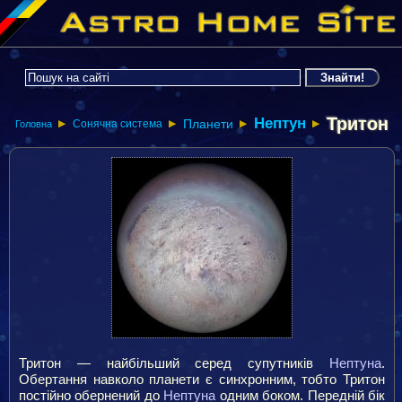
Тритон
Нептун
Планети
Сонячна система
▶
▶
Головна
▶
▶
Тритон — найбільший серед супутників
Нептуна
.
Обертання навколо планети є синхронним, тобто Тритон
постійно обернений до
Нептуна
одним боком. Передній бік