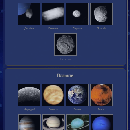
Деспіна
Галатея
Лариса
Протей
Нереїда
Планети
Меркурій
Венера
Земля
Марс