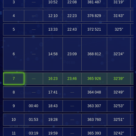
3
—
10:52
22:08
381 487
31′19″
4
—
12:10
22:23
376 829
31′43″
5
—
13:33
22:43
372 521
32′5″
6
—
14:58
23:09
368 812
32′24″
7
—
16:23
23:46
365 926
32′39″
8
—
17:41
—
364 048
32′49″
9
00:40
18:43
—
363 307
32′53″
10
01:53
19:28
—
363 760
32′51″
11
03:19
19:59
—
365 393
32′42″