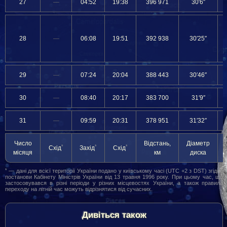
27
—
04:52
19:38
396 971
30′6″
28
—
06:08
19:51
392 938
30′25″
29
—
07:24
20:04
388 443
30′46″
30
—
08:40
20:17
383 700
31′9″
31
—
09:59
20:31
378 951
31′32″
Число
Відстань,
Діаметр
*
*
*
Схід
Захід
Схід
місяця
км
диска
*
— дані для всієї території України подано у київському часі (UTC +2 з DST) згідно
постанови Кабінету Міністрів України від 13 травня 1996 року. При цьому час, що
застосовувався в різні періоди у різних місцевостях України, а також правила
переходу на літній час можуть відрізнятися від сучасних.
Дивіться також