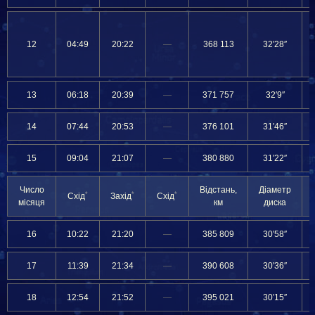
12
04:49
20:22
—
368 113
32′28″
13
06:18
20:39
—
371 757
32′9″
14
07:44
20:53
—
376 101
31′46″
15
09:04
21:07
—
380 880
31′22″
Число
Відстань,
Діаметр
*
*
*
Схід
Захід
Схід
місяця
км
диска
16
10:22
21:20
—
385 809
30′58″
17
11:39
21:34
—
390 608
30′36″
18
12:54
21:52
—
395 021
30′15″