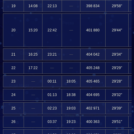
19
14:08
22:13
—
398 834
29′58″
20
15:20
22:42
—
401 880
29′44″
21
16:25
23:21
—
404 042
29′34″
22
17:22
—
—
405 248
29′29″
23
—
00:11
18:05
405 465
29′28″
24
—
01:13
18:38
404 695
29′32″
25
—
02:23
19:03
402 971
29′39″
26
—
03:37
19:23
400 363
29′51″