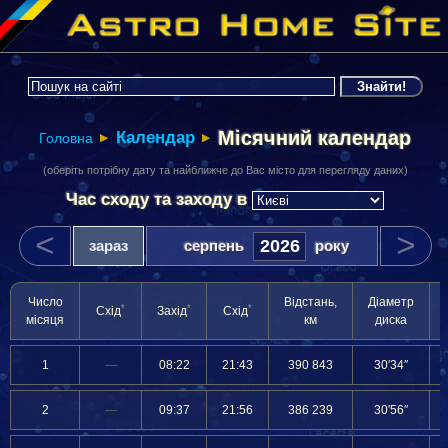
Місячний календар
Календар
Головна
▶
▶
(оберіть потрібну дату та найближче до Вас місто для перегляду даних)
Час сходу та заходу
в
<
>
зараз
серпень
року
Число
Відстань,
Діаметр
*
*
*
Схід
Захід
Схід
місяця
км
диска
1
—
08:22
21:43
390 843
30′34″
2
—
09:37
21:56
386 239
30′56″