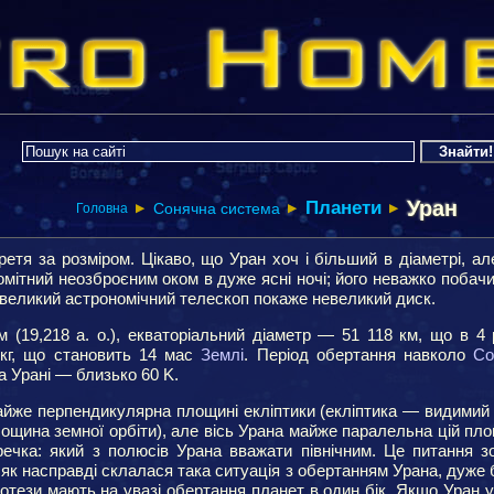
Уран
Планети
Сонячна система
Головна
▶
▶
▶
ретя за розміром. Цікаво, що Уран хоч і більший в діаметрі, а
помітний неозброєним оком в дуже ясні ночі; його неважко побачи
евеликий астрономічний телескоп покаже невеликий диск.
 (19,218 а. о.), екваторіальний діаметр — 51 118 км, що в 4
кг, що становить 14 мас
Землі
. Період обертання навколо
Со
а Урані — близько 60 K.
майже перпендикулярна площині екліптики (екліптика — видимий
лощина земної орбіти), але вісь Урана майже паралельна цій пл
еречка: який з полюсів Урана вважати північним. Це питання 
 як насправді склалася така ситуація з обертанням Урана, дуже б
іпотези мають на увазі обертання планет в один бік. Якщо Уран 