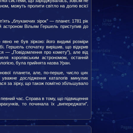
етної системи, що зароджувалась, зовсім не
раном, можуть пролити світло на долю всієї
п’ять „блукаючих зірок” — планет. 1781 рік
ий астроном Вільям Гершель приступив до
о явно не був зіркою: його видимі розміри
бі. Гершель спочатку вирішив, що відкрив
ася — „Повідомлення про комету”), але від
шеля королівським астрономом, останній
ологією, була прийнята назва Уран.
нової планети, але, по-перше, число цих
е, уважне дослідження каталогів минулих
ся за зірку, що також помітно збільшувало
а певний час. Справа в тому, що підвищення
рахунків, то починала їх „випереджати”.