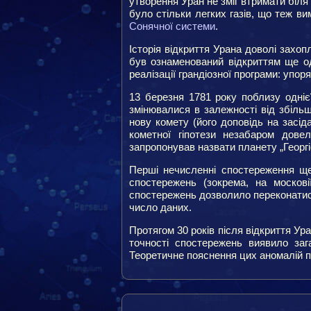
утворення Уран не зміг втримати біля
було стільки легких газів, що теж ви
Сонячної системи
.
Історія відкриття Урана доволі захо
був ознаменований відкриттям ще од
реалізації грандіозної програми: упо
13 березня 1781 року поблизу однієї
змінювалися в залежності від збіль
нову комету (його доповідь на засід
кометної гіпотези незабаром дове
запропонував назвати планету „Георгі
Перші нечисленні спостереження ще
спостережень (зокрема, на москові
спостережень дозволило переконатися
число даних.
Протягом 30 років після відкриття Ур
точності спостережень виявило зага
Теоретичне пояснення цих аномалій п