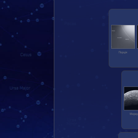
Порція
Мерку