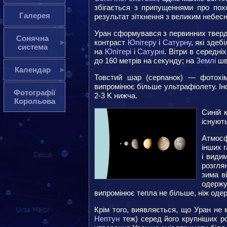
збігається з припущеннями про по
Галерея
результат зіткнення з великим небес
Уран сформувався з первинних тверди
Сонячна
контраст
Юпітеру
і
Сатурну
, які здеб
система
на
Юпітері
і
Сатурні
. Вітри в середн
до 160 метрів на секунду; на
Землі
шви
Календар
Товстий шар (серпанок) — фотохім
випромінює більше ультрафіолету. Ін
Фотографії
2-3 K нижча.
Корольова
Синій 
існуют
Атмосф
інших 
і види
розгля
зима в
одержу
випромінює тепла не більше, ніж оде
Крім того, виявляється, що Уран не 
Нептун
теж) серед його крупніших ро