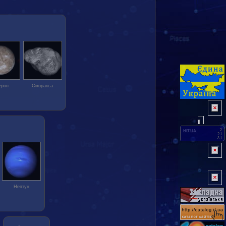
ерон
Сікоракса
HIT.UA
Нептун