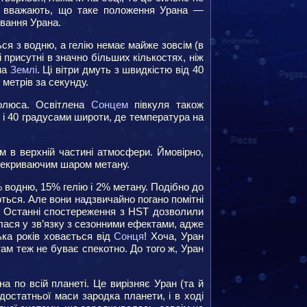
ше вважають, що таке положення Урана —
ування Урана.
ся з водню, а гелію немає майже зовсім (в
 присутні в значно більших кількостях, ніж
на
Землі
. Ці вітри дмуть з швидкістю від 40
метрів за секунду.
люса. Освітлена
Сонцем
півкуля також
 і 40 градусами широти, де температура на
м в верхній частині атмосфери. Ймовірно,
ерекриваючим шаром метану.
 водню, 15% гелію і 2% метану. Подібно до
ться. Але вони надзвичайно погано помітні
2”. Останні спостереження з HST дозволили
лася у зв’язку з сезонними ефектами, адже
лька років ховається від
Сонця
! Хоча, Уран
 там теж не буває спекотно. До того ж, Уран
а по всій планеті. Це вирізняє Уран (та й
достатньої маси зародка планети, і в ході