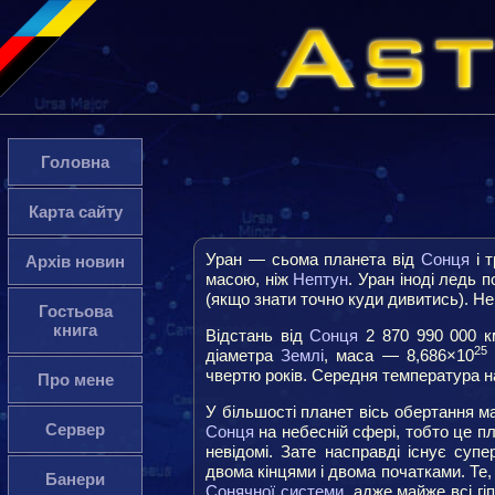
Головна
Карта сайту
Уран — сьома планета від
Сонця
і т
Архів новин
масою, ніж
Нептун
. Уран іноді ледь 
(якщо знати точно куди дивитись). Н
Гостьова
книга
Відстань від
Сонця
2 870 990 000 км
25
діаметра
Землі
, маса — 8,686×10
чвертю років. Середня температура н
Про мене
У більшості планет вісь обертання 
Сервер
Сонця
на небесній сфері, тобто це п
невідомі. Зате насправді існує суп
двома кінцями і двома початками. Те,
Банери
Сонячної системи
, адже майже всі г