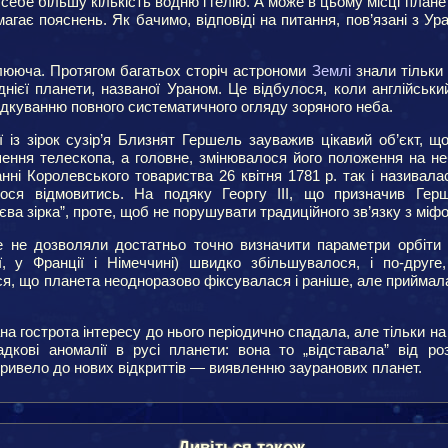
 себе більшу кількість водню і гелію. А може в цьому місці план
магає пояснень. Як бачимо, відповіді на питання, пов’язані з У
плююча. Протягом багатьох сторіч астрономи
Землі
знали тільки 
нієї планети, названої Ураном. Це відбулося, коли англійськ
рядкуванню повного систематичного огляду зоряного неба.
 із зірок сузір’я Близнят Гершель зауважив цікавий об’єкт, щ
шення телескопа, а головне, змінювалося його положення на не
анні Королевського товариства 26 квітня 1781 р. так і називал
лося відмовитись. На подяку Георгу III, що призначив Гер
єва зірка”, проте, щоб не порушувати традиційного зв’язку з міф
 не дозволяли достатньо точно визначити параметри орбіти 
ї, у Франції і Німеччині) швидко збільшувалося, і по-друг
, що планета неодноразово фіксувалася і раніше, але приймала
ана гострота інтересу до нього періодично спадала, але тільки н
дкові аномалії в русі планети: вона то „відставала” від роз
ривело до нових відкриттів — виявленню зауранових планет.
Дивіться також