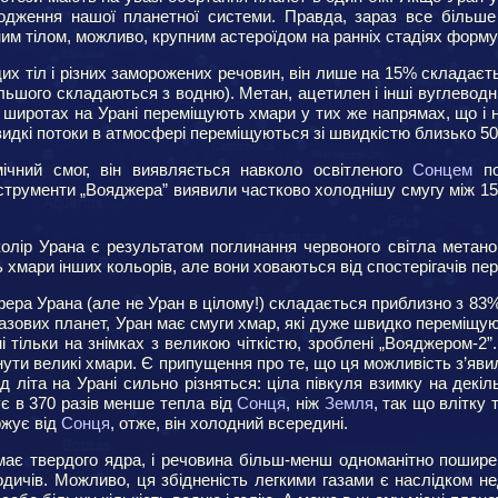
ходження нашої планетної системи. Правда, зараз все біль
ним тілом, можливо, крупним астероїдом на ранніх стадіях форм
х тіл і різних заморожених речовин, він лише на 15% складаєть
ільшого складаються з водню). Метан, ацетилен і інші вуглеводні
іх широтах на Урані переміщують хмари у тих же напрямах, що і 
дкі потоки в атмосфері переміщуються зі швидкістю близько 50 
ічний смог, він виявляється навколо освітленого
Сонцем
по
струменти „Вояджера” виявили частково холоднішу смугу між 15
колір Урана є результатом поглинання червоного світла метано
ь хмари інших кольорів, але вони ховаються від спостерігачів п
ера Урана (але не Уран в цілому!) складається приблизно з 83%
газових планет, Уран має смуги хмар, які дуже швидко переміщую
мі тільки на знімках з великою чіткістю, зроблені „Вояджером-
нути великі хмари. Є припущення про те, що ця можливість з’яви
ід літа на Урані сильно різняться: ціла півкуля взимку на декі
є в 370 разів менше тепла від
Сонця
, ніж
Земля
, так що влітку
ржує від
Сонця
, отже, він холодний всередині.
має твердого ядра, і речовина більш-менш одноманітно поширен
дичів. Можливо, ця збідненість легкими газами є наслідком не