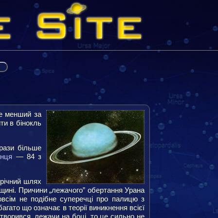
ле менший за
ти в бінокль
 рази більше
нця
— 84 з
 річний шлях
ощині. Причини „лежачого” обертання Урана
зовсім не подібне суперечці про палицю з
агато що означає в теорії виникнення всієї
утворився, лежачи на боці, то це сильно не