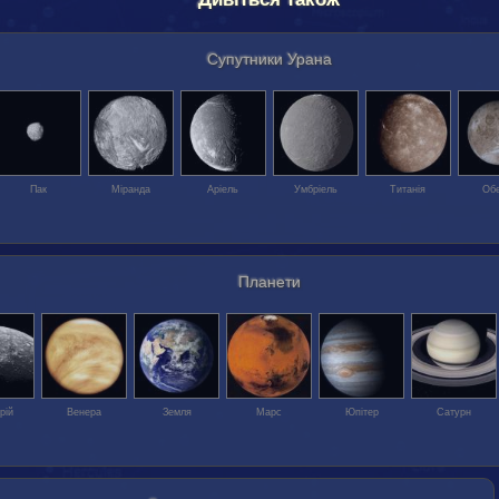
Супутники Урана
Пак
Міранда
Аріель
Умбріель
Титанія
Об
Планети
рій
Венера
Земля
Марс
Юпітер
Сатурн