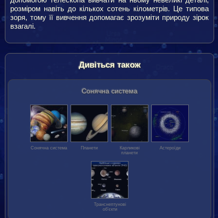
розміром навіть до кількох сотень кілометрів. Це типова
зоря, тому її вивчення допомагає зрозуміти природу зірок
взагалі.
Дивіться також
Сонячна система
Сонячна система
Планети
Карликові
Астероїди
планети
Транс­нептунові
об’єкти