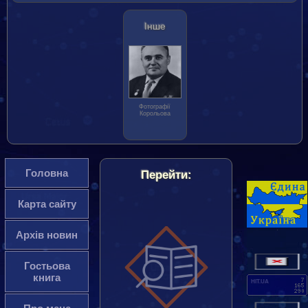
Інше
Фотографії
Корольова
Головна
Перейти:
Карта сайту
Архів новин
Гостьова
книга
HIT.UA