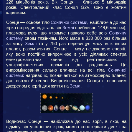
226 мільйонів років. Вік Сонця — близько 5 мільярдів
років. Спектральний клас Сонця G2V, воно є жовтим
карликом.
Сонце — осьове тіло
Сонячної системи
, найближча до нас
зірка (середня відстань від
Землі
приблизно 149,6 млн км),
плазмова куля, що утримує навколо себе всю
Сонячну
систему
своїм тяжінням. Його маса в 333 000 раз більша
за масу
Землі
та у 750 раз перевищує масу всіх інших
планет, разом узятих. Сонце — могутнє джерело енергії,
яку воно постійно випромінює в усіх ділянках спектра
електромагнітних хвиль: від рентгенівських і
ультрафіолетових променів до радіохвиль. Це
випромінювання сильно впливає на всі тіла
Сонячної
системи
: нагріває їх, позначається на атмосферах планет,
дає світло й тепло. Випромінювання Сонця є основним
джерелом енергії для життя на
Землі
.
Водночас Сонце — найближча до нас зоря, в якої, на
відміну від усіх інших зірок, можна спостерігати диск і за
допомогою телескопа вивчати на ньому невеликі деталі,