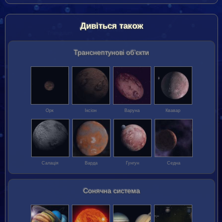
Дивіться також
Транс­нептунові об’єкти
Орк
Іксіон
Варуна
Квавар
Салація
Варда
Гунгун
Седна
Сонячна система