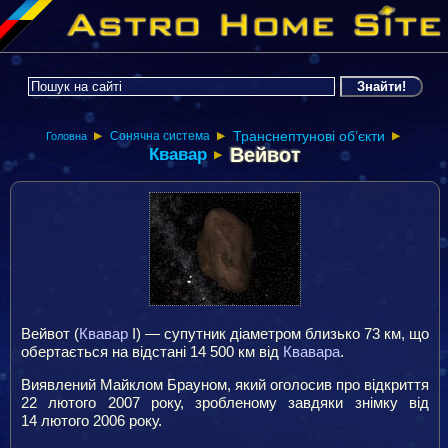
Транснептунові об’єкти
Сонячна система
▶
Головна
▶
▶
Вейвот
Квавар
▶
Вейвот (
Квавар
I) — супутник діаметром близько 73 км, що
обертається на відстані 14 500 км від
Квавара
.
Виявлений Майклом Брауном, який оголосив про відкриття
22 лютого 2007 року, зробленому завдяки знімку від
14 лютого 2006 року.