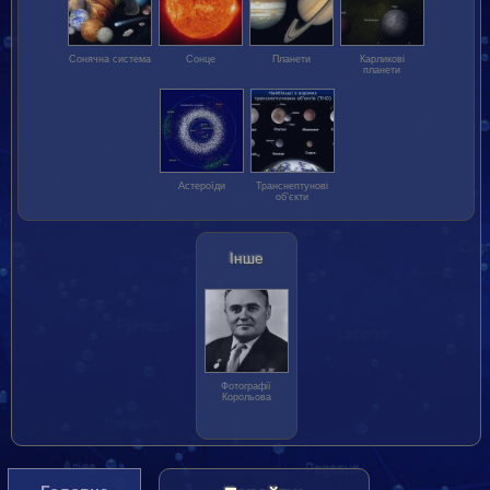
Сонячна система
Сонце
Планети
Карликові
планети
Астероїди
Транс­нептунові
об’єкти
Інше
Фотографії
Корольова