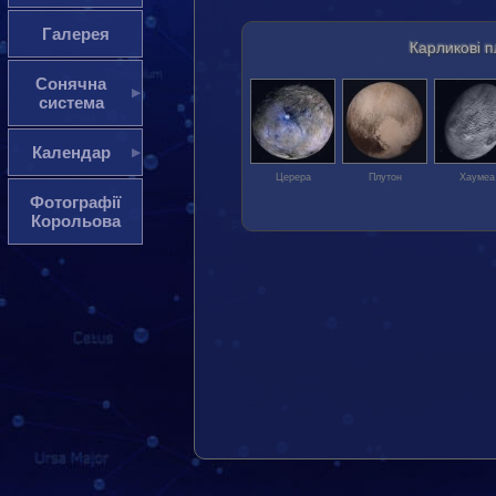
Галерея
Карликові 
Сонячна
система
Календар
Церера
Плутон
Хаумеа
Фотографії
Корольова