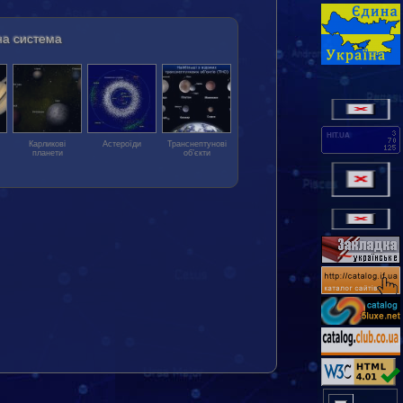
а система
HIT.UA
Карликові
Астероїди
Транс­нептунові
планети
об’єкти