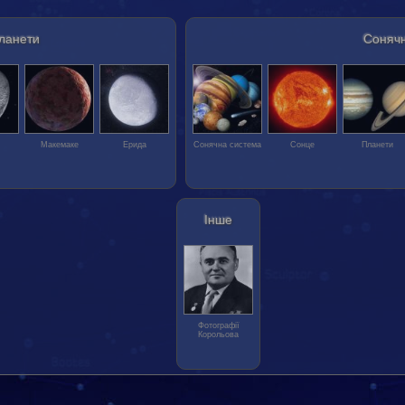
планети
Сонячн
Макемаке
Ерида
Сонячна система
Сонце
Планети
Інше
Фотографії
Корольова