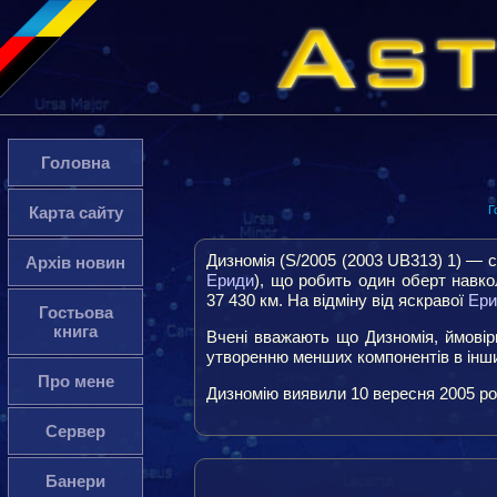
Головна
Г
Карта сайту
Дизномія (S/2005 (2003 UB313) 1) — 
Архів новин
Ериди
), що робить один оберт навкол
37 430 км. На відміну від яскравої
Ери
Гостьова
книга
Вчені вважають що Дизномія, ймовірн
утворенню менших компонентів в інши
Про мене
Дизномію виявили 10 вересня 2005 рок
Сервер
Банери