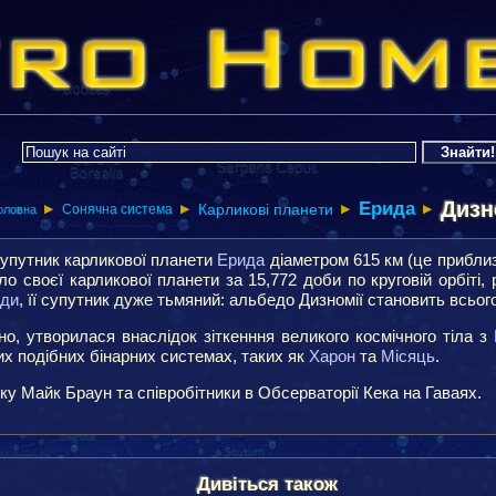
Дизн
Ерида
Карликові планети
Сонячна система
▶
▶
оловна
▶
▶
супутник карликової планети
Ерида
діаметром 615 км (це прибли
о своєї карликової планети за 15,772 доби по круговій орбіті, 
ди
, її супутник дуже тьмяний: альбедо Дизномії становить всьог
о, утворилася внаслідок зіткенння великого космічного тіла з
х подібних бінарних системах, таких як
Харон
та
Місяць
.
у Майк Браун та співробітники в Обсерваторії Кека на Гаваях.
Дивіться також