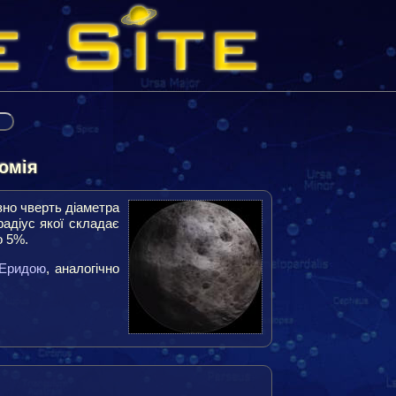
омія
зно чверть діаметра
радіус якої складає
о 5%.
Еридою
, аналогічно