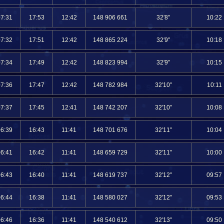
07:31
17:53
12:42
148 906 661
32′8″
10:22
07:32
17:51
12:42
148 865 224
32′9″
10:18
07:34
17:49
12:42
148 823 994
32′9″
10:15
07:36
17:47
12:42
148 782 984
32′10″
10:11
07:37
17:45
12:41
148 742 207
32′10″
10:08
06:39
16:43
11:41
148 701 676
32′11″
10:04
06:41
16:42
11:41
148 659 729
32′11″
10:00
06:43
16:40
11:41
148 619 737
32′12″
09:57
06:44
16:38
11:41
148 580 027
32′12″
09:53
06:46
16:36
11:41
148 540 612
32′13″
09:50