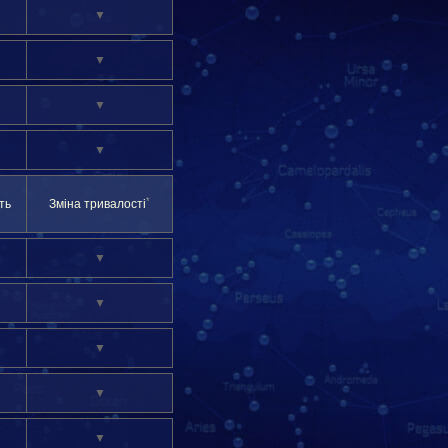
▼
▼
▼
▼
*
ть
Зміна тривалості
▼
▼
▼
▼
▼