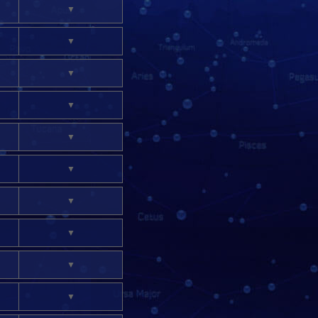
▼
▼
▼
▼
▼
▼
▼
▼
▼
▼