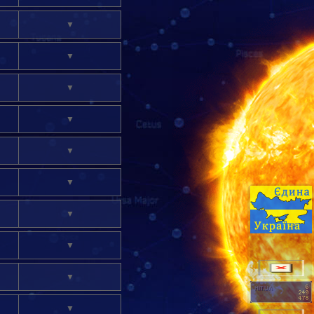
▼
▼
▼
▼
▼
▼
▼
▼
▼
HIT.UA
▼