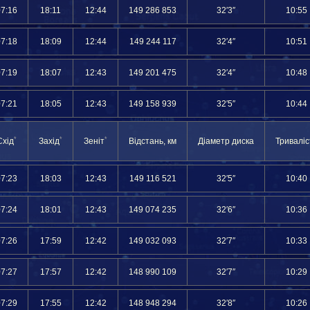
07:16
18:11
12:44
149 286 853
32′3″
10:55
07:18
18:09
12:44
149 244 117
32′4″
10:51
07:19
18:07
12:43
149 201 475
32′4″
10:48
07:21
18:05
12:43
149 158 939
32′5″
10:44
*
*
*
Схід
Захід
Зеніт
Відстань, км
Діаметр диска
Триваліс
07:23
18:03
12:43
149 116 521
32′5″
10:40
07:24
18:01
12:43
149 074 235
32′6″
10:36
07:26
17:59
12:42
149 032 093
32′7″
10:33
07:27
17:57
12:42
148 990 109
32′7″
10:29
07:29
17:55
12:42
148 948 294
32′8″
10:26