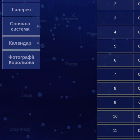
2
Галерея
3
Сонячна
система
4
Календар
5
Фотографії
6
Корольова
7
8
9
10
11