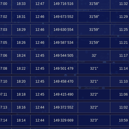
07:00
18:33
12:47
149 716 516
31′58″
11:32
07:02
18:31
12:46
149 673 552
31′58″
11:29
07:03
18:29
12:46
149 630 554
31′59″
11:25
07:05
18:26
12:46
149 587 534
31′59″
11:21
07:06
18:24
12:45
149 544 505
32′
11:17
07:08
18:22
12:45
149 501 479
32′1″
11:14
07:10
18:20
12:45
149 458 470
32′1″
11:10
07:11
18:18
12:45
149 415 490
32′2″
11:06
07:13
18:16
12:44
149 372 552
32′2″
11:02
07:14
18:14
12:44
149 329 669
32′3″
10:59