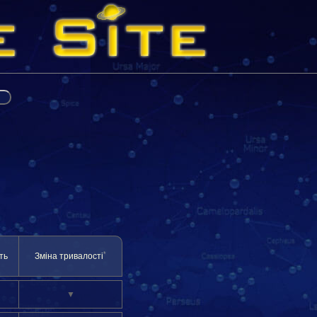
*
ть
Зміна тривалості
▼