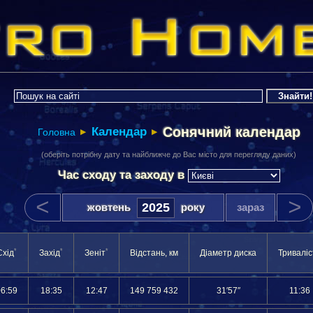
Сонячний календар
Календар
Головна
▶
▶
(оберіть потрібну дату та найближче до Вас місто для перегляду даних)
Час сходу та заходу
в
<
>
жовтень
року
зараз
*
*
*
Схід
Захід
Зеніт
Відстань, км
Діаметр диска
Триваліс
06:59
18:35
12:47
149 759 432
31′57″
11:36