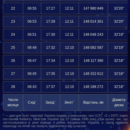
22
06:55
17:27
12:11
147 980 949
32′20″
23
06:53
17:28
12:11
148 014 361
32′20″
24
06:51
17:30
12:11
148 048 243
32′19″
25
06:49
17:32
12:10
148 082 587
32′19″
26
06:47
17:34
12:10
148 117 380
32′18″
27
06:45
17:35
12:10
148 152 612
32′18″
28
06:43
17:37
12:10
148 188 272
32′18″
Число
Діаметр
*
*
*
Схід
Захід
Зеніт
Відстань, км
місяця
диска
*
— дані для всієї території України подано у київському часі (UTC +2 з DST) згідно
постанови Кабінету Міністрів України від 13 травня 1996 року. При цьому час, що
застосовувався в різні періоди у різних місцевостях України, а також правила
переходу на літній час можуть відрізнятися від сучасних.