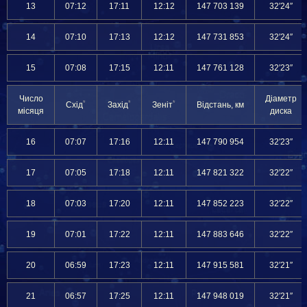
13
07:12
17:11
12:12
147 703 139
32′24″
14
07:10
17:13
12:12
147 731 853
32′24″
15
07:08
17:15
12:11
147 761 128
32′23″
Число
Діаметр
*
*
*
Схід
Захід
Зеніт
Відстань, км
місяця
диска
16
07:07
17:16
12:11
147 790 954
32′23″
17
07:05
17:18
12:11
147 821 322
32′22″
18
07:03
17:20
12:11
147 852 223
32′22″
19
07:01
17:22
12:11
147 883 646
32′22″
20
06:59
17:23
12:11
147 915 581
32′21″
21
06:57
17:25
12:11
147 948 019
32′21″