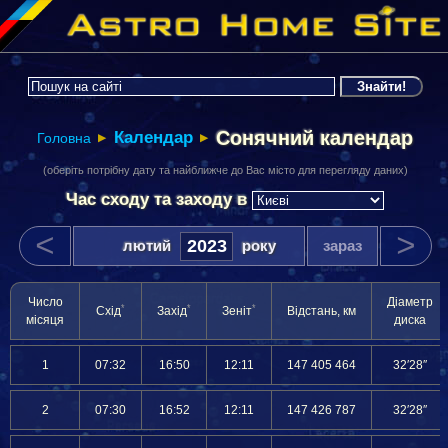
Сонячний календар
Календар
Головна
▶
▶
(оберіть потрібну дату та найближче до Вас місто для перегляду даних)
Час сходу та заходу
в
<
>
лютий
року
зараз
Число
Діаметр
*
*
*
Схід
Захід
Зеніт
Відстань, км
місяця
диска
1
07:32
16:50
12:11
147 405 464
32′28″
2
07:30
16:52
12:11
147 426 787
32′28″